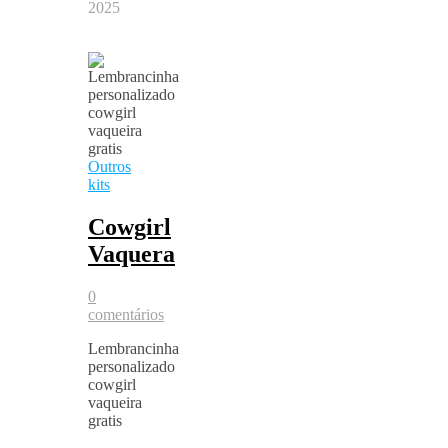
2025
Outros
kits
Cowgirl
Vaquera
0
comentários
Lembrancinha
personalizado
cowgirl
vaqueira
gratis