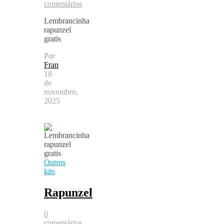
comentários
Lembrancinha
rapunzel
gratis
Por
Fran
18
de
novembro,
2025
Outros
kits
Rapunzel
0
comentários