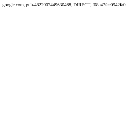
google.com, pub-4822902449630468, DIRECT, f08c47fec0942fa0