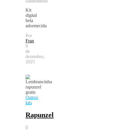
comentários
Kit
digital
bela
adormecida
Por
Fran
9
de
dezembro,
2025
Outros
kits
Rapunzel
0