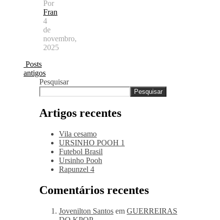
Por
Fran
4
de
novembro,
2025
Posts
antigos
Pesquisar
Pesquisar
Artigos recentes
Vila cesamo
URSINHO POOH 1
Futebol Brasil
Ursinho Pooh
Rapunzel 4
Comentários recentes
Jovenilton Santos
em
GUERREIRAS
DO KPOP