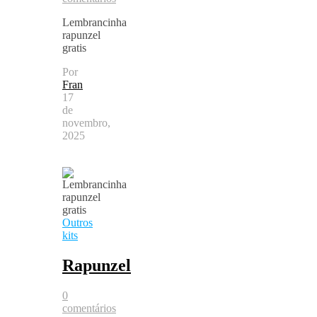
Lembrancinha
rapunzel
gratis
Por
Fran
17
de
novembro,
2025
Outros
kits
Rapunzel
0
comentários