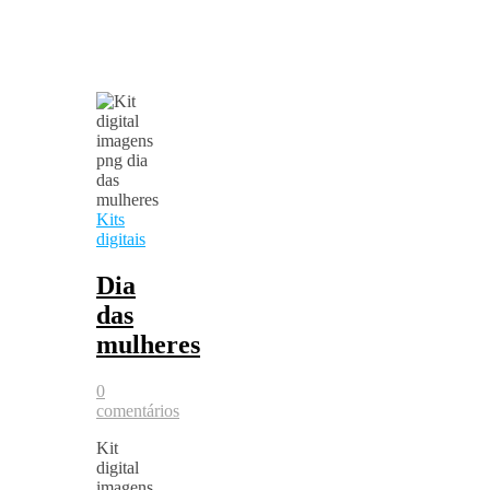
Kits
digitais
Dia
das
mulheres
0
comentários
Kit
digital
imagens