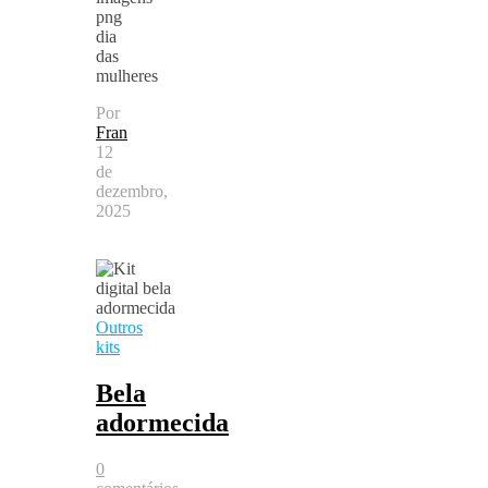
png
dia
das
mulheres
Por
Fran
12
de
dezembro,
2025
Outros
kits
Bela
adormecida
0