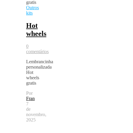
Outros
kits
Hot
wheels
0
comentários
Lembrancinha
personalizada
Hot
wheels
gratis
Por
Fran
7
de
novembro,
2025