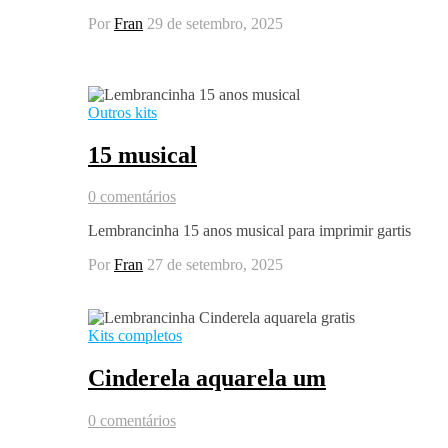
Por
Fran
29 de setembro, 2025
Outros kits
15 musical
0 comentários
Lembrancinha 15 anos musical para imprimir gartis
Por
Fran
27 de setembro, 2025
Kits completos
Cinderela aquarela um
0 comentários