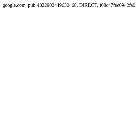
google.com, pub-4822902449630468, DIRECT, f08c47fec0942fa0