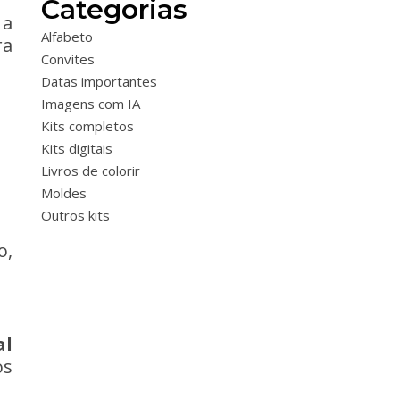
Categorias
 a
Alfabeto
ra
Convites
Datas importantes
Imagens com IA
Kits completos
Kits digitais
Livros de colorir
Moldes
Outros kits
o,
al
os