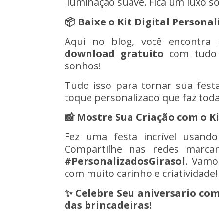
iluminação suave. Fica um luxo só
📦 Baixe o Kit Digital Persona
Aqui no blog, você encontr
download gratuito
com tudo o
sonhos!
Tudo isso para tornar sua fest
toque personalizado que faz toda
📸 Mostre Sua Criação com o K
Fez uma festa incrível usan
Compartilhe nas redes marca
#
Personalizados
Girasol
. Vamo
com muito carinho e criatividade!
✨ Celebre Seu aniversario com
das brincadeiras!