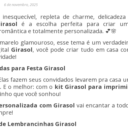
6 de novembro, 2025
inesquecível, repleta de charme, delicadeza
irasol
é a escolha perfeita para criar u
romântica e totalmente personalizada. 💕🌸
marelo glamouroso, esse tema é um verdadei
ital
Girasol
, você pode criar tudo em casa c
vidade!
das para Festa Girasol
 Elas fazem seus convidados levarem pra casa 
. E o melhor: com o
kit Girasol
para imprimi
itinho que você sonhou!
ersonalizada com Girasol
vai encantar a tod
mpre!
o de Lembrancinhas
Girasol