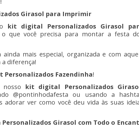
!
lizados Girasol para Imprimir
a o
kit digital
Personalizados
Girasol
pa
 que você precisa para montar a festa d
a ainda mais especial, organizada e com aque
 a diferença!
it Personalizados
Fazendinha
!
do nosso
kit digital Personalizados Giraso
ndo @pontinhodafesta ou usando a hasht
s adorar ver como você deu vida às suas idei
 Personalizados Girasol
com Todo o Encan