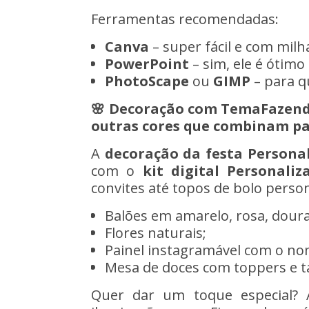
Ferramentas recomendadas:
Canva
– super fácil e com milh
PowerPoint
– sim, ele é ótimo
PhotoScape
ou
GIMP
– para q
🌸 Decoração com TemaFazen
outras cores que combinam par
A
decoração da festa
Persona
com o
kit digital
Personali
convites até topos de bolo pers
Balões em amarelo, rosa, dour
Flores naturais;
Painel instagramável com o no
Mesa de doces com toppers e t
Quer dar um toque especial? 