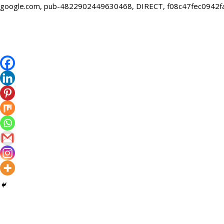
google.com, pub-4822902449630468, DIRECT, f08c47fec0942f