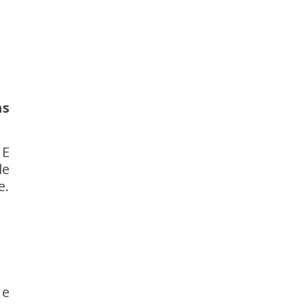
as
 E
de
e.
 e