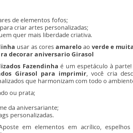
ares de elementos fofos;
 para criar artes personalizadas;
uem quer mais liberdade criativa.
dinha
usar as cores
amarelo
ao
verde e muit
a decorar aniversario Girasol
lizados Fazendinha
é um espetáculo à parte!
zados
Girasol
para imprimir
, você cria des
onalizados que harmonizam com todo o ambient
ado ou prata;
me da aniversariante;
ags personalizadas.
Aposte em elementos em acrílico, espelhos