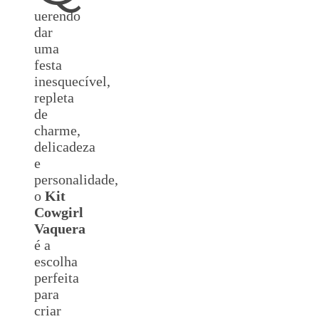
uerendo
dar
uma
festa
inesquecível,
repleta
de
charme,
delicadeza
e
personalidade,
o
Kit
Cowgirl
Vaquera
é a
escolha
perfeita
para
criar