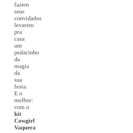
fazem
seus
convidados
levarem
pra
casa
um
pedacinho
da
magia
da
sua
festa.
E o
melhor:
com o
kit
Cowgirl
Vaquera