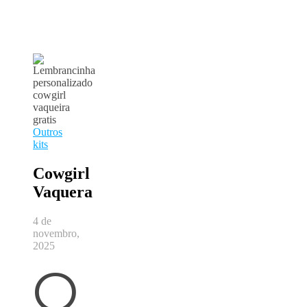
Outros
kits
Cowgirl
Vaquera
4 de
novembro,
2025
Q