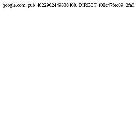
google.com, pub-4822902449630468, DIRECT, f08c47fec0942fa0