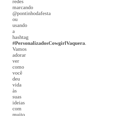
redes
marcando
@pontinhodafesta
ou
usando
a
hashtag
#
Personalizados
CowgirlVaquera
.
Vamos
adorar
ver
como
você
deu
vida
às
suas
ideias
com
muito