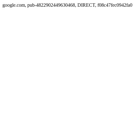
google.com, pub-4822902449630468, DIRECT, f08c47fec0942fa0