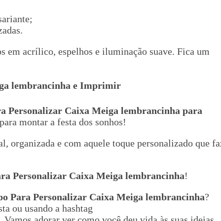
ariante;
zadas.
 em acrílico, espelhos e iluminação suave. Fica um
iga lembrancinha
e Imprimir
a Personalizar Caixa Meiga lembrancinha
para
para montar a festa dos sonhos!
ial, organizada e com aquele toque personalizado que fa
ra Personalizar Caixa Meiga lembrancinha
!
o Para Personalizar Caixa Meiga lembrancinha
?
ta ou usando a hashtag
. Vamos adorar ver como você deu vida às suas ideias