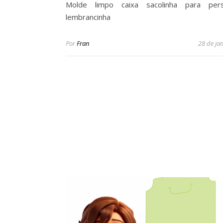
Molde limpo caixa sacolinha para perso
lembrancinha
Por
Fran
28 de ja