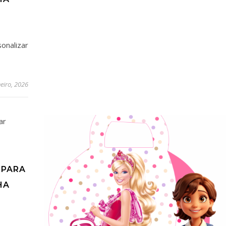
nalizar
neiro, 2026
 PARA
HA