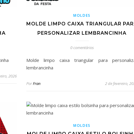
MOLDES
MOLDE LIMPO CAIXA TRIANGULAR PA
HA
PERSONALIZAR LEMBRANCINHA
0 comentários
cinha
Molde limpo caixa triangular para personaliz
lembrancinha
reiro, 2026
Por
Fran
2 de fevereiro, 2
MOLDES
MOLDE LIMPO CAIXA ESTILO BOLSINH