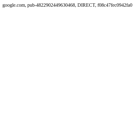
google.com, pub-4822902449630468, DIRECT, f08c47fec0942fa0