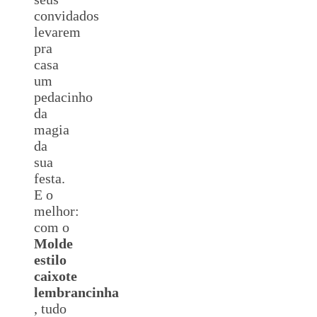
convidados
levarem
pra
casa
um
pedacinho
da
magia
da
sua
festa.
E o
melhor:
com o
Molde
estilo
caixote
lembrancinha
, tudo