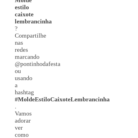
estilo
caixote
lembrancinha
?
Compartilhe
nas
redes
marcando
@pontinhodafesta
ou
usando
a
hashtag
#
MoldeEstiloCaixoteLembrancinha
.
Vamos
adorar
ver
como