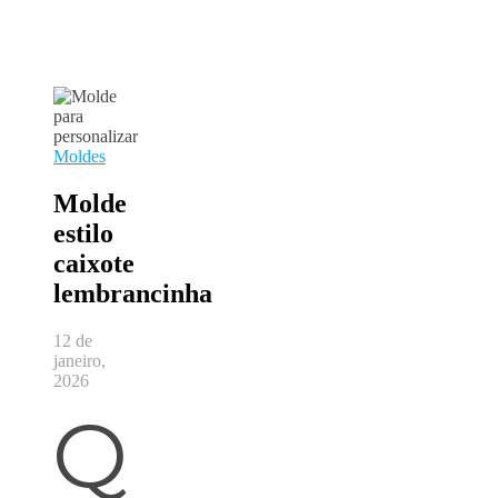
Moldes
Molde
estilo
caixote
lembrancinha
12 de
janeiro,
2026
Q