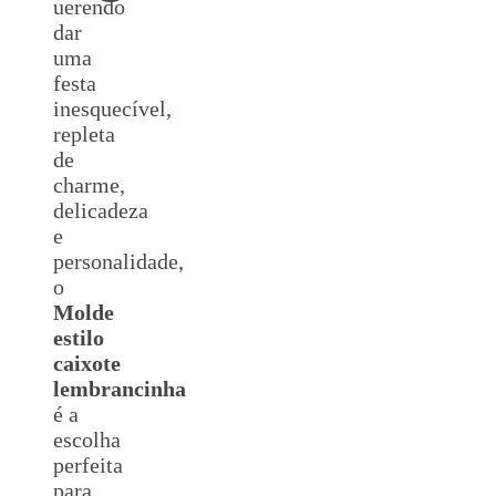
uerendo
dar
uma
festa
inesquecível,
repleta
de
charme,
delicadeza
e
personalidade,
o
Molde
estilo
caixote
lembrancinha
é a
escolha
perfeita
para