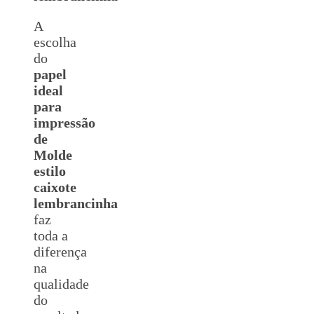
A
escolha
do
papel
ideal
para
impressão
de
Molde
estilo
caixote
lembrancinha
faz
toda a
diferença
na
qualidade
do