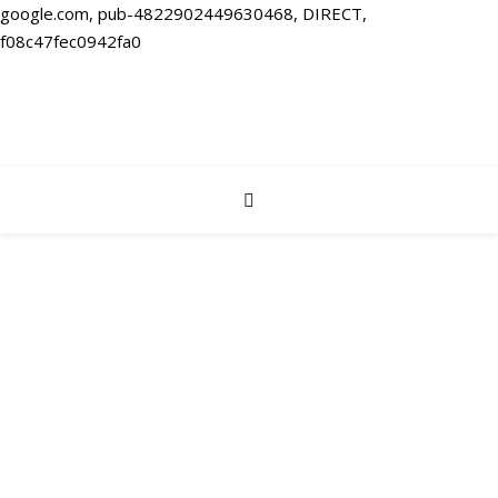
google.com, pub-4822902449630468, DIRECT,
f08c47fec0942fa0