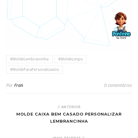
#MoldeLembrancinha
#MoldeLimpo
#MoldeParaPersonalizados
Por
Fran
0 comentários
ANTERIOR
MOLDE CAIXA BEM CASADO PERSONALIZAR
LEMBRANCINHA
MAIS RECENTE