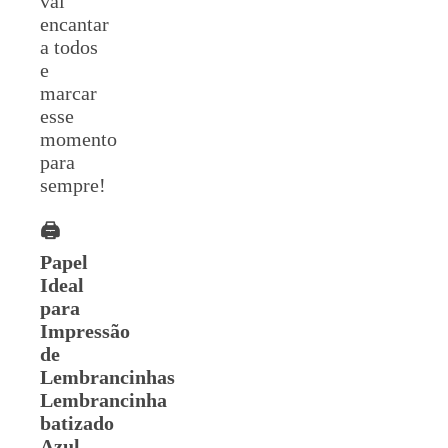
vai
encantar
a todos
e
marcar
esse
momento
para
sempre!
🖨️
Papel
Ideal
para
Impressão
de
Lembrancinhas
Lembrancinha
batizado
Azul