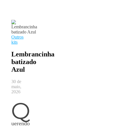
Outros
kits
Lembrancinha
batizado
Azul
30 de
maio,
2026
Q
uerendo