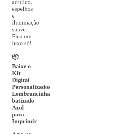
acrílico,
espelhos
e
iluminação
suave.
Fica um
luxo só!
📦
Baixe o
Kit
Digital
Personalizados
Lembrancinha
batizado
Azul
para
Imprimir
Aqui no