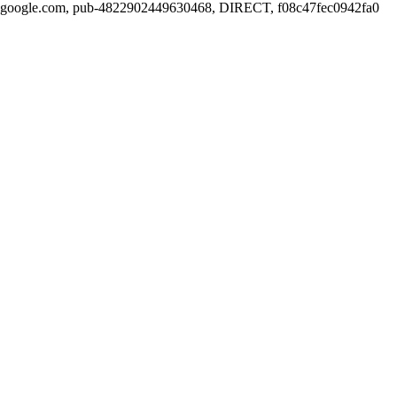
google.com, pub-4822902449630468, DIRECT, f08c47fec0942fa0