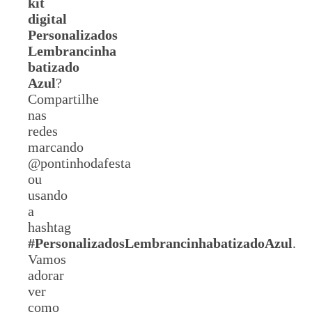
kit
digital
Personalizados
Lembrancinha
batizado
Azul
?
Compartilhe
nas
redes
marcando
@pontinhodafesta
ou
usando
a
hashtag
#
Personalizados
LembrancinhabatizadoAzul
.
Vamos
adorar
ver
como