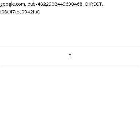
google.com, pub-4822902449630468, DIRECT,
f08c47fec0942fa0