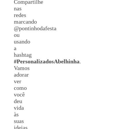
Compartilhe
nas
redes
marcando
@pontinhodafesta
ou
usando
a
hashtag
#
Personalizados
Abelhinha
.
Vamos
adorar
ver
como
você
deu
vida
às
suas
ideias