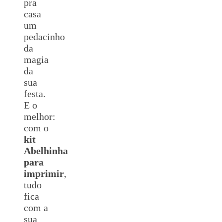
pra
casa
um
pedacinho
da
magia
da
sua
festa.
E o
melhor:
com o
kit
Abelhinha
para
imprimir
,
tudo
fica
com a
sua