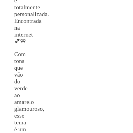
e
totalmente
personalizada.
Encontrada
na
internet
💕🌸
Com
tons
que
vão
do
verde
ao
amarelo
glamouroso,
esse
tema
é um