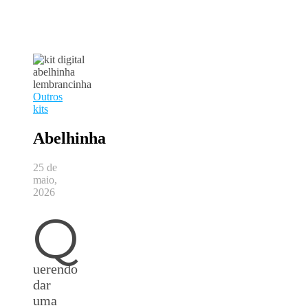
Outros
kits
Abelhinha
25 de
maio,
2026
Q
uerendo
dar
uma