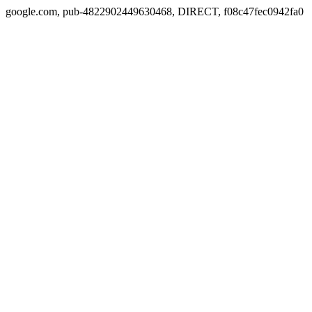
google.com, pub-4822902449630468, DIRECT, f08c47fec0942fa0