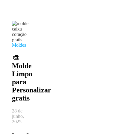
Moldes
🎨
Molde
Limpo
para
Personalizar
gratis
28 de
junho,
2025