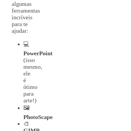
algumas
ferramentas
incríveis
para te
ajudar:
💻
PowerPoint
(isso
mesmo,
ele
é
ótimo
para
arte!)
🖼️
PhotoScape
🎨
GIMP