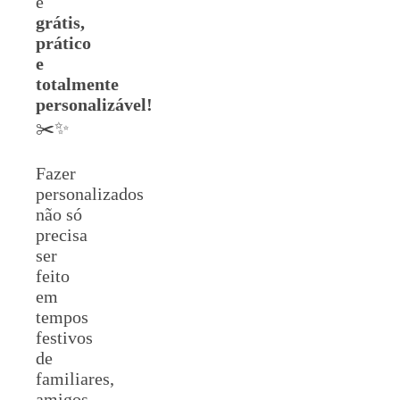
é
grátis,
prático
e
totalmente
personalizável!
✂️✨
Fazer
personalizados
não só
precisa
ser
feito
em
tempos
festivos
de
familiares,
amigos