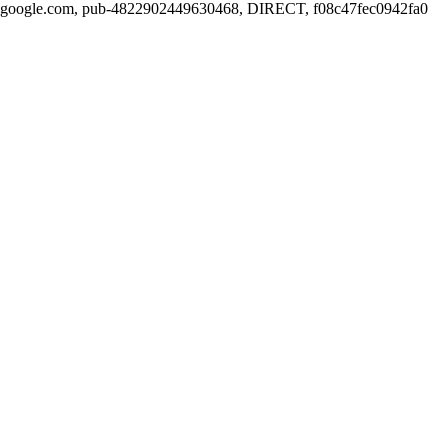
google.com, pub-4822902449630468, DIRECT, f08c47fec0942fa0