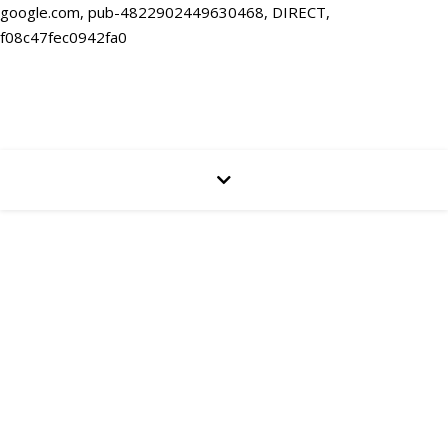
google.com, pub-4822902449630468, DIRECT,
f08c47fec0942fa0