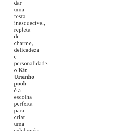
dar
uma
festa
inesquecível,
repleta
de
charme,
delicadeza
e
personalidade,
o
Kit
Ursinho
pooh
é a
escolha
perfeita
para
criar
uma
celebração