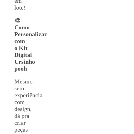
em
lote!
🎨
Como
Personalizar
com
o Kit
Digital
Ursinho
pooh
Mesmo
sem
experiência
com
design,
dá pra
criar
peças