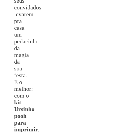
seus
convidados
levarem
pra
casa
um
pedacinho
da
magia
da
sua
festa.
E o
melhor:
com o
kit
Ursinho
pooh
para
imprimir
,