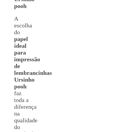
pooh
A
escolha
do
papel
ideal
para
impressão
de
lembrancinhas
Ursinho
pooh
faz
toda a
diferença
na
qualidade
do