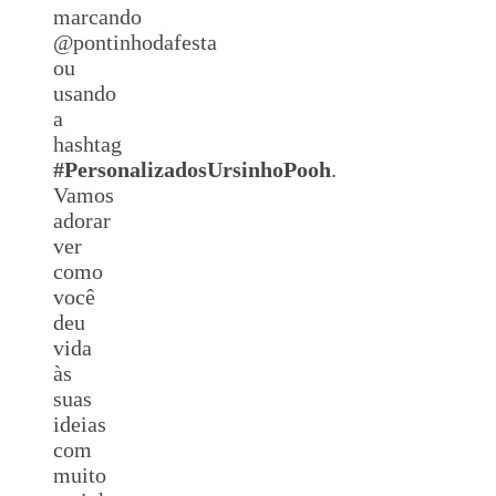
marcando
@pontinhodafesta
ou
usando
a
hashtag
#
Personalizados
UrsinhoPooh
.
Vamos
adorar
ver
como
você
deu
vida
às
suas
ideias
com
muito