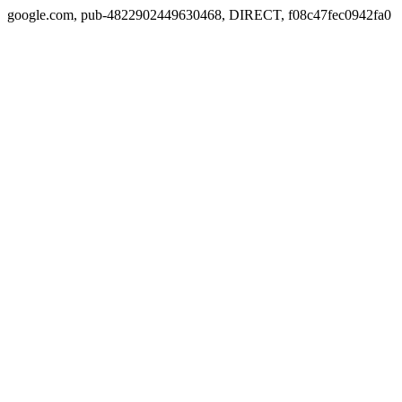
google.com, pub-4822902449630468, DIRECT, f08c47fec0942fa0