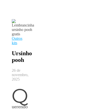
Outros
kits
Ursinho
pooh
26 de
novembro,
2025
Q
uerendo