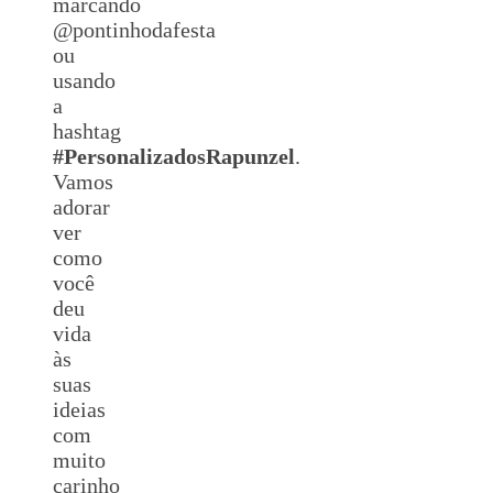
marcando
@pontinhodafesta
ou
usando
a
hashtag
#
Personalizados
Rapunzel
.
Vamos
adorar
ver
como
você
deu
vida
às
suas
ideias
com
muito
carinho