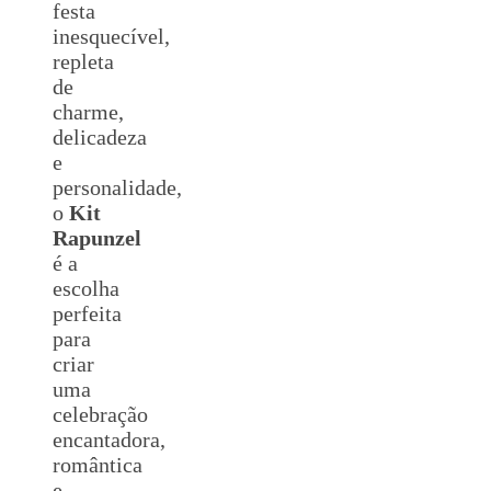
festa
inesquecível,
repleta
de
charme,
delicadeza
e
personalidade,
o
Kit
Rapunzel
é a
escolha
perfeita
para
criar
uma
celebração
encantadora,
romântica
e