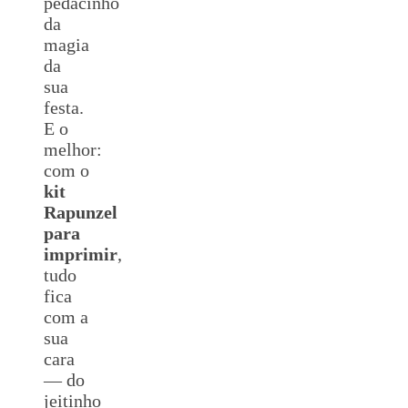
pedacinho
da
magia
da
sua
festa.
E o
melhor:
com o
kit
Rapunzel
para
imprimir
,
tudo
fica
com a
sua
cara
— do
jeitinho