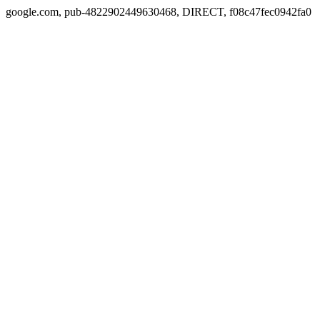
google.com, pub-4822902449630468, DIRECT, f08c47fec0942fa0