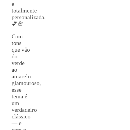
e
totalmente
personalizada.
💕🌸
Com
tons
que vão
do
verde
ao
amarelo
glamouroso,
esse
tema é
um
verdadeiro
clássico
— e
com o