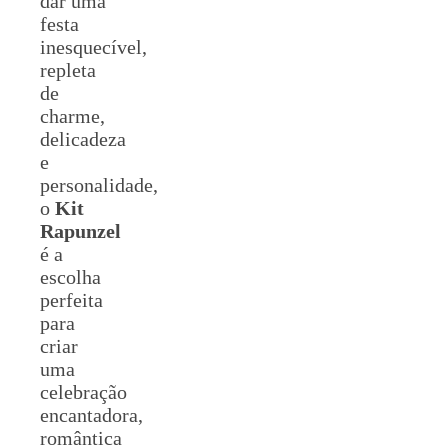
dar uma
festa
inesquecível,
repleta
de
charme,
delicadeza
e
personalidade,
o
Kit
Rapunzel
é a
escolha
perfeita
para
criar
uma
celebração
encantadora,
romântica