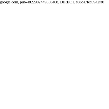
google.com, pub-4822902449630468, DIRECT, f08c47fec0942fa0