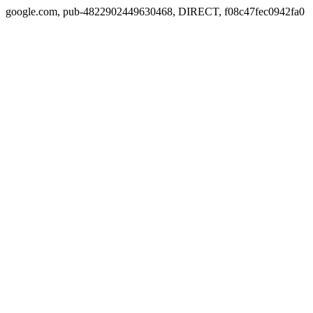
google.com, pub-4822902449630468, DIRECT, f08c47fec0942fa0