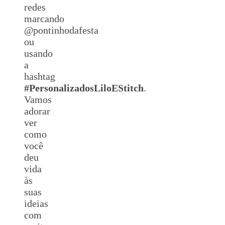
redes
marcando
@pontinhodafesta
ou
usando
a
hashtag
#
Personalizados
LiloEStitch
.
Vamos
adorar
ver
como
você
deu
vida
às
suas
ideias
com