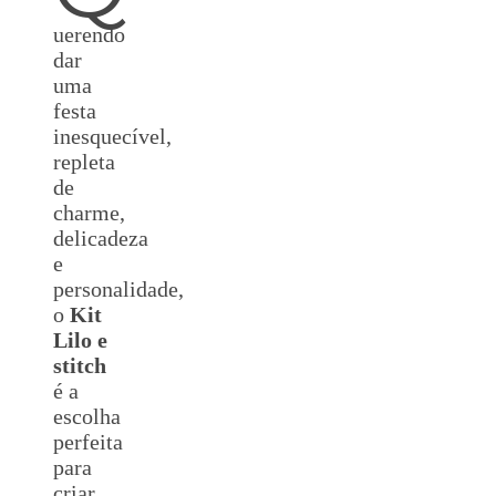
uerendo
dar
uma
festa
inesquecível,
repleta
de
charme,
delicadeza
e
personalidade,
o
Kit
Lilo e
stitch
é a
escolha
perfeita
para
criar