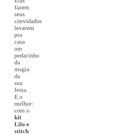
Elas
fazem
seus
convidados
levarem
pra
casa
um
pedacinho
da
magia
da
sua
festa.
E o
melhor:
com o
kit
Lilo e
stitch