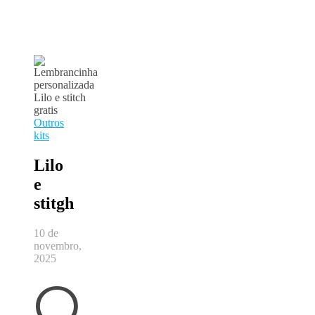
Outros
kits
Lilo
e
stitgh
10 de
novembro,
2025
Q