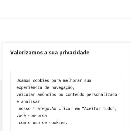
Valorizamos a sua privacidade
Usamos cookies para melhorar sua 
experiência de navegação,
veicular anúncios ou conteúdo personalizado 
Franciane|
Tema Bard por
WP Royal
.
e analisar
Política de privacidade
Contato
Sobre
Termos e condições
 nosso tráfego.Ao clicar em “Aceitar tudo”, 
você concorda
 com o uso de cookies.
VOLTAR PARA O TOPO