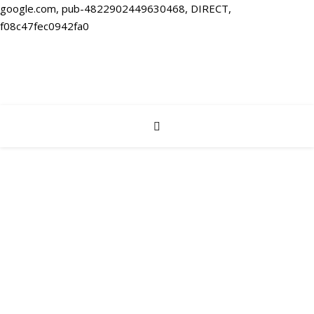
google.com, pub-4822902449630468, DIRECT,
f08c47fec0942fa0