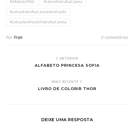
#AlfabetoPNG
#LetrasPatrulhaCanina
#LetrasPatrulhaCaninaSemFundo
#LetrasSemFundoPatrulhaCanina
Por
Fran
0 comentários
ANTERIOR
ALFABETO PRINCESA SOFIA
MAIS RECENTE
LIVRO DE COLORIR THOR
DEIXE UMA RESPOSTA