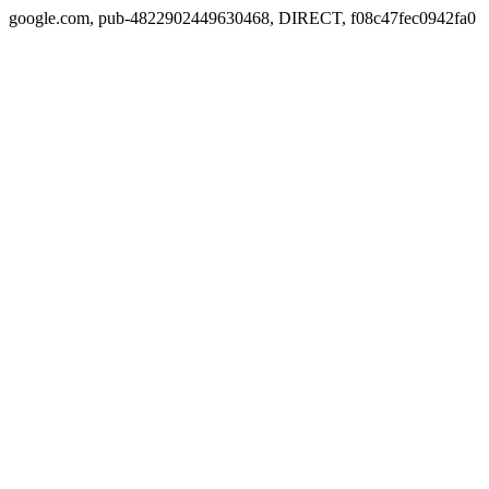
google.com, pub-4822902449630468, DIRECT, f08c47fec0942fa0