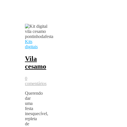
Kits
digitais
Vila
cesamo
0
comentários
Querendo
dar
uma
festa
inesquecível,
repleta
de