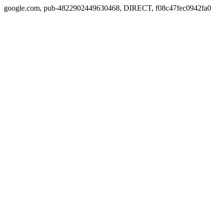
google.com, pub-4822902449630468, DIRECT, f08c47fec0942fa0