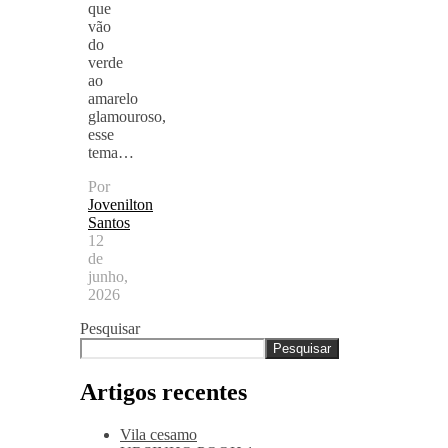
que
vão
do
verde
ao
amarelo
glamouroso,
esse
tema…
Por
Jovenilton
Santos
12
de
junho,
2026
Pesquisar
Pesquisar
Artigos recentes
Vila cesamo