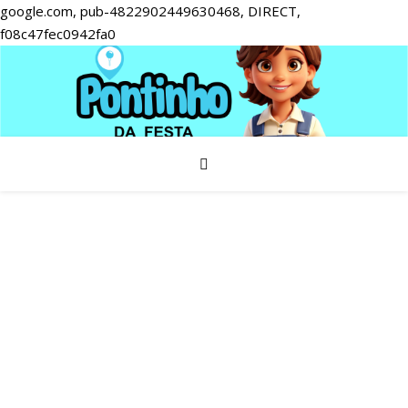
google.com, pub-4822902449630468, DIRECT,
f08c47fec0942fa0