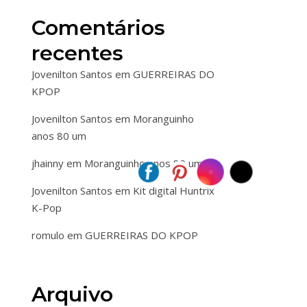
Comentários
recentes
Jovenilton Santos
em
GUERREIRAS DO
KPOP
Jovenilton Santos
em
Moranguinho
anos 80 um
jhainny
em
Moranguinho anos 80 um
Jovenilton Santos
em
Kit digital Huntrix
K-Pop
romulo
em
GUERREIRAS DO KPOP
Arquivo