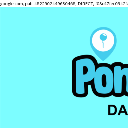
google.com, pub-4822902449630468, DIRECT, f08c47fec0942f