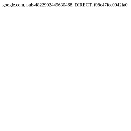
google.com, pub-4822902449630468, DIRECT, f08c47fec0942fa0