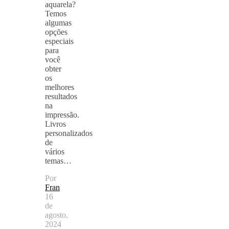
aquarela?
Temos
algumas
opções
especiais
para
você
obter
os
melhores
resultados
na
impressão.
Livros
personalizados
de
vários
temas…
Por
Fran
16
de
agosto,
2024