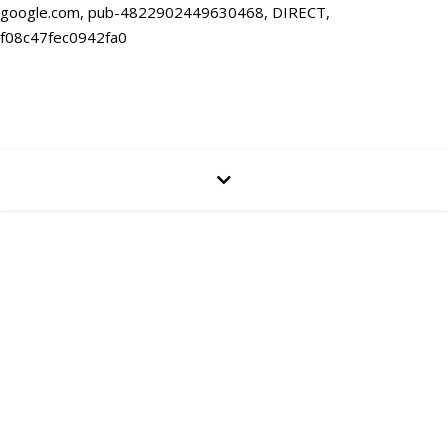
google.com, pub-4822902449630468, DIRECT,
f08c47fec0942fa0