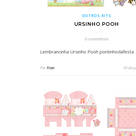
OUTROS KITS
URSINHO POOH
0 comentários
Lembrancinha Ursinho Pooh pontinhodafesta
Por
Fran
10 de j