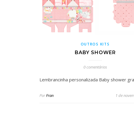
OUTROS KITS
BABY SHOWER
0 comentários
Lembrancinha personalizada Baby shower gra
Por
Fran
1 de nove