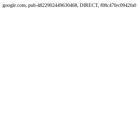
google.com, pub-4822902449630468, DIRECT, f08c47fec0942fa0