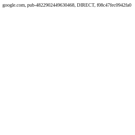
google.com, pub-4822902449630468, DIRECT, f08c47fec0942fa0