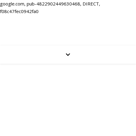
google.com, pub-4822902449630468, DIRECT,
f08c47fec0942fa0