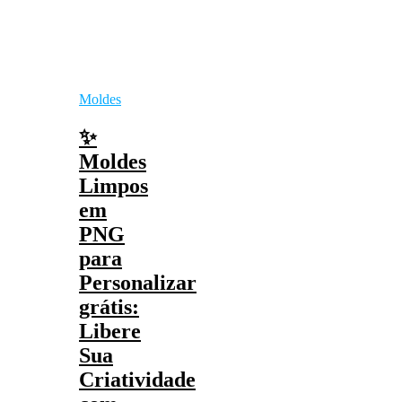
Moldes
✨
Moldes
Limpos
em
PNG
para
Personalizar
grátis:
Libere
Sua
Criatividade