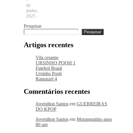
de
junho,
2025
Pesquisar
Pesquisar
Artigos recentes
Vila cesamo
URSINHO POOH 1
Futebol Brasil
Ursinho Pooh
Rapunzel 4
Comentários recentes
Jovenilton Santos
em
GUERREIRAS
DO KPOP
Jovenilton Santos
em
Moranguinho anos
80 um