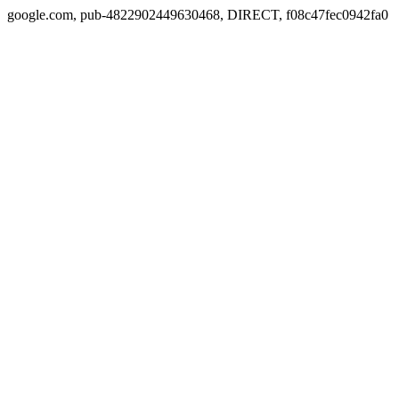
google.com, pub-4822902449630468, DIRECT, f08c47fec0942fa0