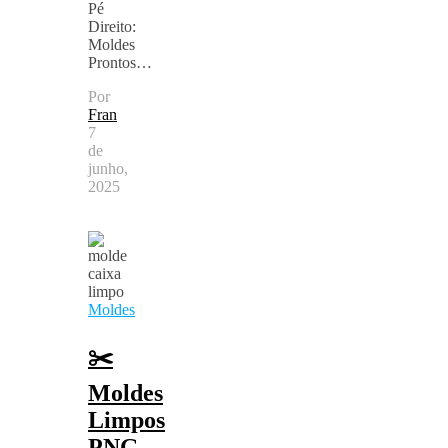
Pé
Direito:
Moldes
Prontos…
Por
Fran
7
de
junho,
2025
Moldes
✂️
Moldes
Limpos
PNG