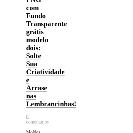
com
Fundo
Transparente
grátis
modelo
dois:
Solte
Sua
Criatividade
e
Arrase
nas
Lembrancinhas!
0
comentários
Moldes