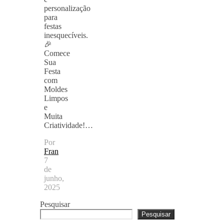
personalização
para
festas
inesquecíveis.
🎉
Comece
Sua
Festa
com
Moldes
Limpos
e
Muita
Criatividade!…
Por
Fran
7
de
junho,
2025
Pesquisar
Pesquisar