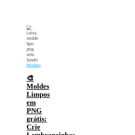
Moldes
🎨
Moldes
Limpos
em
PNG
grátis:
Crie
Lembrancinhas