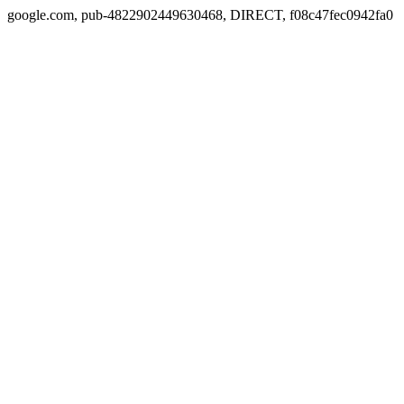
google.com, pub-4822902449630468, DIRECT, f08c47fec0942fa0