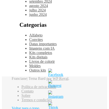
setembro 2024
agosto 2024
julho 2024
junho 2024
Categorias
Alfabeto
Convites
Datas importantes
Imagens com IA
Kits completos
Kits digitais
Livros de colorir
Moldes
Outros kits
Franciane|
Tema Bard por
WP Royal
.
Política de privacidade
Contato
Sobre
Termos e condições
Voltar para o topo