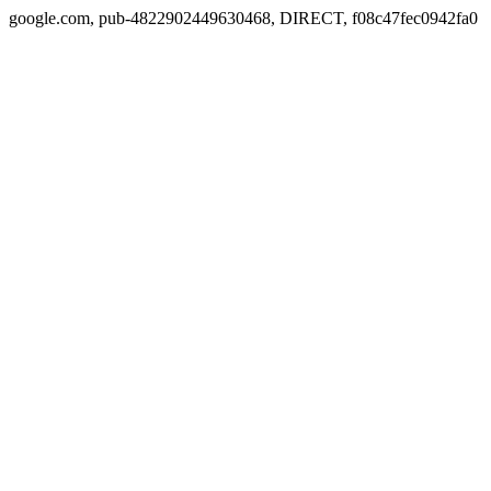
google.com, pub-4822902449630468, DIRECT, f08c47fec0942fa0