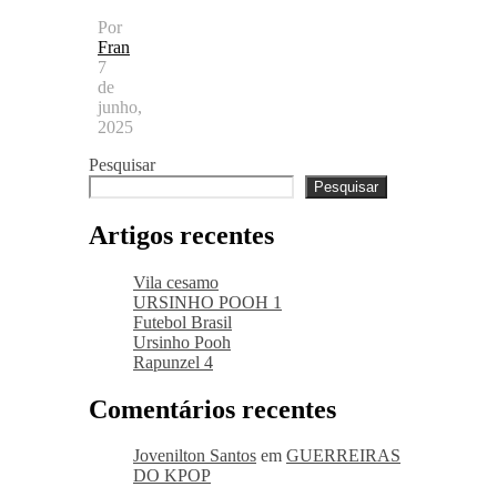
Por
Fran
7
de
junho,
2025
Pesquisar
Pesquisar
Artigos recentes
Vila cesamo
URSINHO POOH 1
Futebol Brasil
Ursinho Pooh
Rapunzel 4
Comentários recentes
Jovenilton Santos
em
GUERREIRAS
DO KPOP