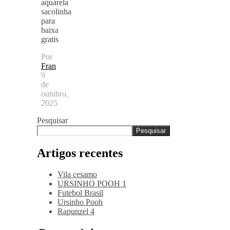
aquarela
sacolinha
para
baixa
gratis
Por
Fran
9
de
outubro,
2025
Pesquisar
Pesquisar
Artigos recentes
Vila cesamo
URSINHO POOH 1
Futebol Brasil
Ursinho Pooh
Rapunzel 4