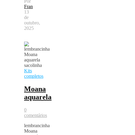
Por
Fran
13
de
outubro,
2025
Kits
completos
Moana
aquarela
0
comentários
lembrancinha
Moana