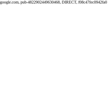
google.com, pub-4822902449630468, DIRECT, f08c47fec0942fa0