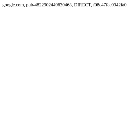
google.com, pub-4822902449630468, DIRECT, f08c47fec0942fa0