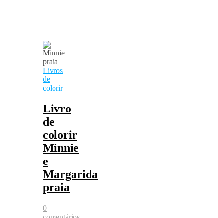
Livros
de
colorir
Livro
de
colorir
Minnie
e
Margarida
praia
0
comentários