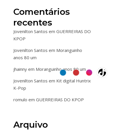
Comentários
recentes
Jovenilton Santos
em
GUERREIRAS DO
KPOP
Jovenilton Santos
em
Moranguinho
anos 80 um
jhainny
em
Moranguinho anos 80 um
Jovenilton Santos
em
Kit digital Huntrix
K-Pop
romulo
em
GUERREIRAS DO KPOP
Arquivo