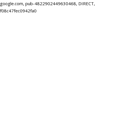
google.com, pub-4822902449630468, DIRECT,
f08c47fec0942fa0