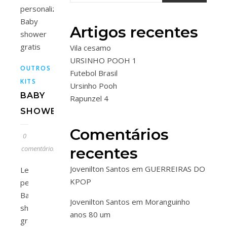
Artigos recentes
Vila cesamo
URSINHO POOH 1
OUTROS
Futebol Brasil
KITS
Ursinho Pooh
BABY
Rapunzel 4
SHOWER
Comentários
0
comentários
recentes
Jovenilton Santos
em
GUERREIRAS DO
Lembrancinha
KPOP
personalizada
Baby
Jovenilton Santos
em
Moranguinho
shower
anos 80 um
gratis