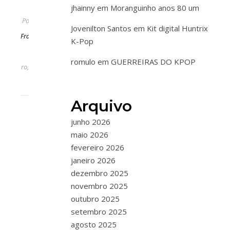
jhainny
em
Moranguinho anos 80 um
Por
Jovenilton Santos
em
Kit digital Huntrix
Fran
K-Pop
1 de
romulo
em
GUERREIRAS DO KPOP
novembro,
2025
Arquivo
junho 2026
maio 2026
fevereiro 2026
janeiro 2026
dezembro 2025
novembro 2025
outubro 2025
setembro 2025
agosto 2025