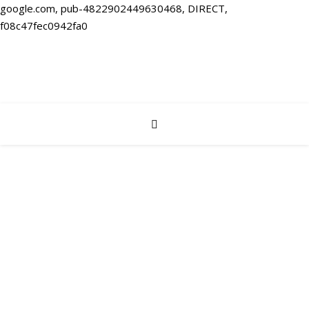
google.com, pub-4822902449630468, DIRECT,
f08c47fec0942fa0