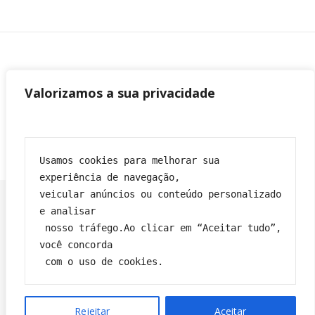
Valorizamos a sua privacidade
Usamos cookies para melhorar sua 
experiência de navegação,
veicular anúncios ou conteúdo personalizado 
e analisar
 nosso tráfego.Ao clicar em “Aceitar tudo”, 
Franciane|
Tema Bard por
WP Royal
.
você concorda
Política de privacidade
Contato
Sobre
Termos e condições
 com o uso de cookies.
VOLTAR PARA O TOPO
Rejeitar
Aceitar