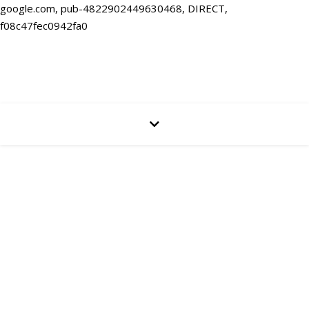
google.com, pub-4822902449630468, DIRECT,
f08c47fec0942fa0