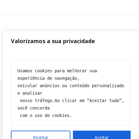
Valorizamos a sua privacidade
Usamos cookies para melhorar sua 
experiência de navegação,
veicular anúncios ou conteúdo personalizado 
e analisar
 nosso tráfego.Ao clicar em “Aceitar tudo”, 
Franciane|
Tema Bard por
WP Royal
.
você concorda
Política de privacidade
Contato
Sobre
Termos e condições
 com o uso de cookies.
VOLTAR PARA O TOPO
Rejeitar
Aceitar