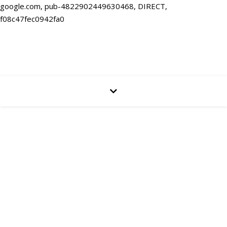
google.com, pub-4822902449630468, DIRECT,
f08c47fec0942fa0