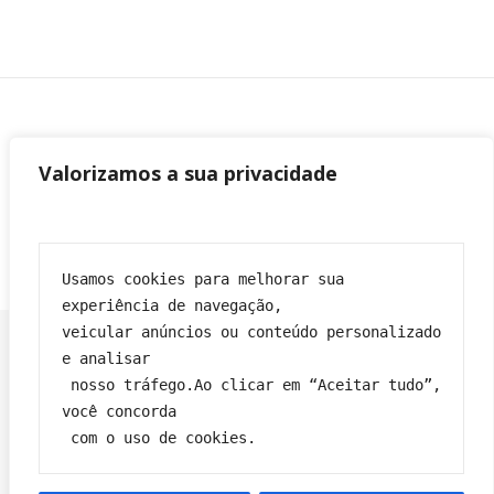
Valorizamos a sua privacidade
Usamos cookies para melhorar sua 
experiência de navegação,
veicular anúncios ou conteúdo personalizado 
e analisar
 nosso tráfego.Ao clicar em “Aceitar tudo”, 
Franciane|
Tema Bard por
WP Royal
.
você concorda
Política de privacidade
Contato
Sobre
Termos e condições
 com o uso de cookies.