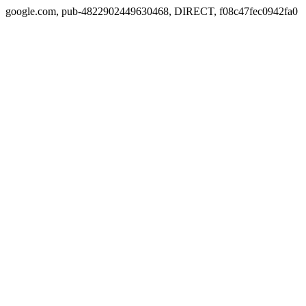
google.com, pub-4822902449630468, DIRECT, f08c47fec0942fa0