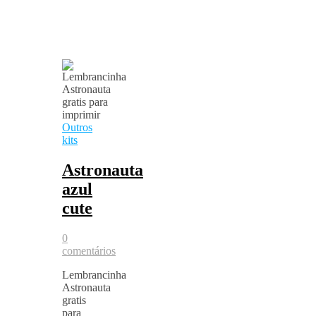
Outros
kits
Astronauta
azul
cute
0
comentários
Lembrancinha
Astronauta
gratis
para