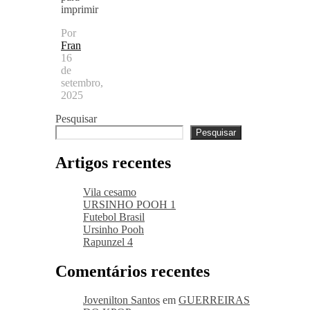
imprimir
Por
Fran
16
de
setembro,
2025
Pesquisar
Pesquisar
Artigos recentes
Vila cesamo
URSINHO POOH 1
Futebol Brasil
Ursinho Pooh
Rapunzel 4
Comentários recentes
Jovenilton Santos
em
GUERREIRAS