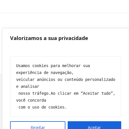
Valorizamos a sua privacidade
Usamos cookies para melhorar sua 
experiência de navegação,
veicular anúncios ou conteúdo personalizado 
e analisar
 nosso tráfego.Ao clicar em “Aceitar tudo”, 
Franciane|
Tema Bard por
WP Royal
.
você concorda
Política de privacidade
Contato
Sobre
Termos e condições
 com o uso de cookies.
VOLTAR PARA O TOPO
Rejeitar
Aceitar