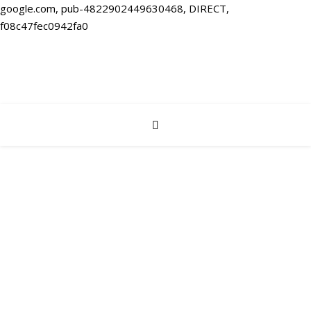
google.com, pub-4822902449630468, DIRECT,
f08c47fec0942fa0