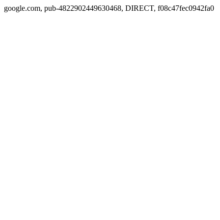
google.com, pub-4822902449630468, DIRECT, f08c47fec0942fa0