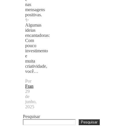
nas
mensagens
positivas.
✨
Algumas
ideias
encantadoras:
Com
pouco
investimento
e
muita
criatividade,
você…
Por
Fran
29
de
junho,
2025
Pesquisar
Pesquisar