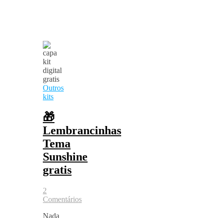
Outros
kits
🎁
Lembrancinhas
Tema
Sunshine
gratis
2
Comentários
Nada