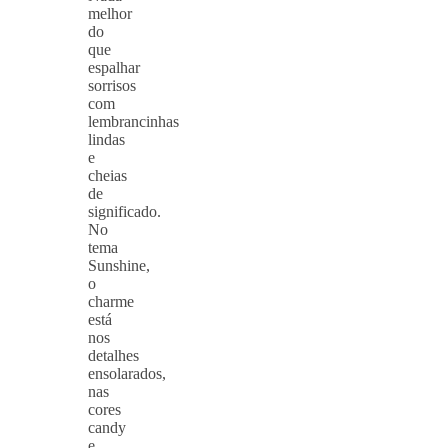
melhor
do
que
espalhar
sorrisos
com
lembrancinhas
lindas
e
cheias
de
significado.
No
tema
Sunshine,
o
charme
está
nos
detalhes
ensolarados,
nas
cores
candy
e