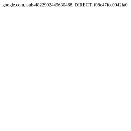
google.com, pub-4822902449630468, DIRECT, f08c47fec0942fa0