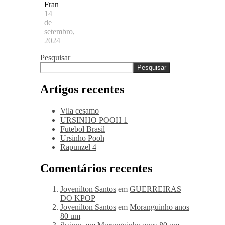
Fran
14
de
setembro,
2024
Pesquisar
Pesquisar
Artigos recentes
Vila cesamo
URSINHO POOH 1
Futebol Brasil
Ursinho Pooh
Rapunzel 4
Comentários recentes
Jovenilton Santos
em
GUERREIRAS
DO KPOP
Jovenilton Santos
em
Moranguinho anos
80 um