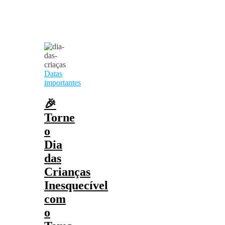
Datas
importantes
🎉
Torne
o
Dia
das
Crianças
Inesquecível
com
o