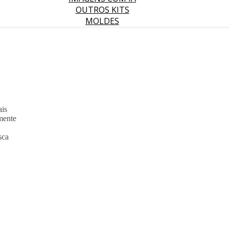
OUTROS KITS
MOLDES
ais
mente
sca