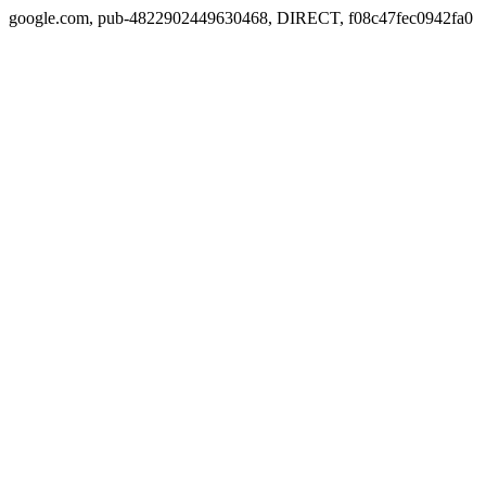
google.com, pub-4822902449630468, DIRECT, f08c47fec0942fa0