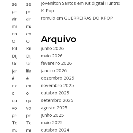
Jovenilton Santos
em
Kit digital Huntrix
seus
seus
K-Pop
projetos
projetos
romulo
em
GUERREIRAS DO KPOP
ainda
ainda
mais
mais
encantadores?
encantadores?
Arquivo
O
O
junho 2026
Kit
Kit
maio 2026
Digital
Digital
fevereiro 2026
Ursinhas
Ursinhas
janeiro 2026
jardim
lilas
dezembro 2025
é
é
novembro 2025
exatamente
exatamente
outubro 2025
o
o
setembro 2025
que
que
agosto 2025
você
você
junho 2025
precisa!
precisa!
maio 2025
Todo
Todo
outubro 2024
mundo
mundo