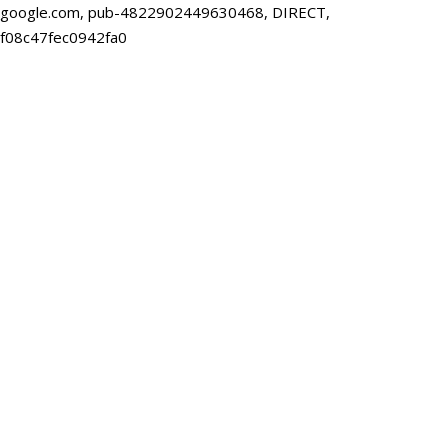
google.com, pub-4822902449630468, DIRECT,
f08c47fec0942fa0