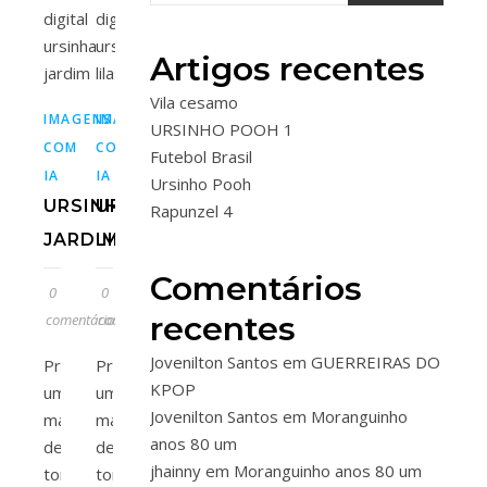
Artigos recentes
Vila cesamo
IMAGENS
IMAGENS
URSINHO POOH 1
COM
COM
Futebol Brasil
IA
IA
Ursinho Pooh
URSINHA
URSINHA
Rapunzel 4
JARDIM
LILAS
Comentários
0
0
recentes
comentários
comentários
Jovenilton Santos
em
GUERREIRAS DO
Procurando
Procurando
KPOP
uma
uma
Jovenilton Santos
em
Moranguinho
maneira
maneira
anos 80 um
de
de
jhainny
em
Moranguinho anos 80 um
tornar
tornar