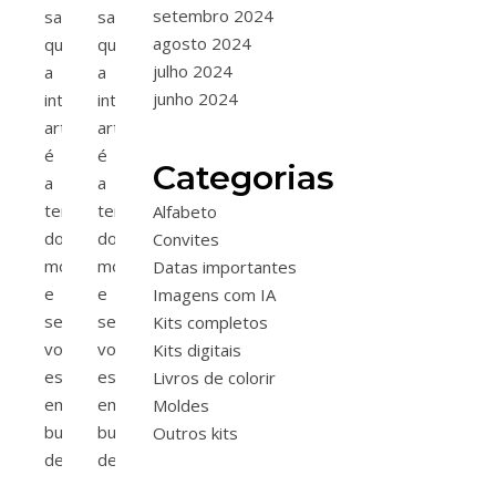
setembro 2024
sabe
sabe
agosto 2024
que
que
julho 2024
a
a
junho 2024
inteligência
inteligência
artificial
artificial
é
é
Categorias
a
a
tendência
tendência
Alfabeto
do
do
Convites
momento,
momento,
Datas importantes
e
e
Imagens com IA
se
se
Kits completos
você
você
Kits digitais
está
está
Livros de colorir
em
em
Moldes
busca
busca
Outros kits
de…
de…