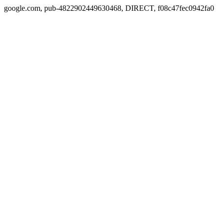
google.com, pub-4822902449630468, DIRECT, f08c47fec0942fa0