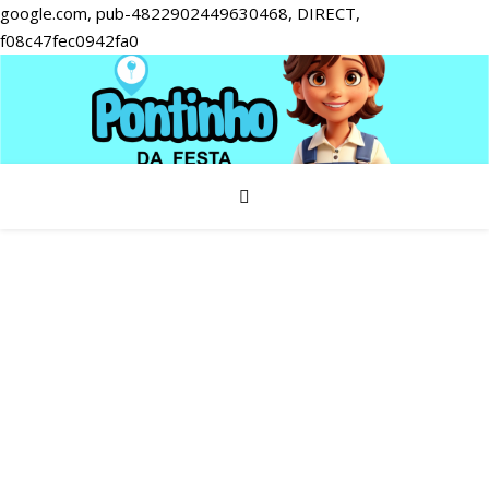
google.com, pub-4822902449630468, DIRECT,
f08c47fec0942fa0