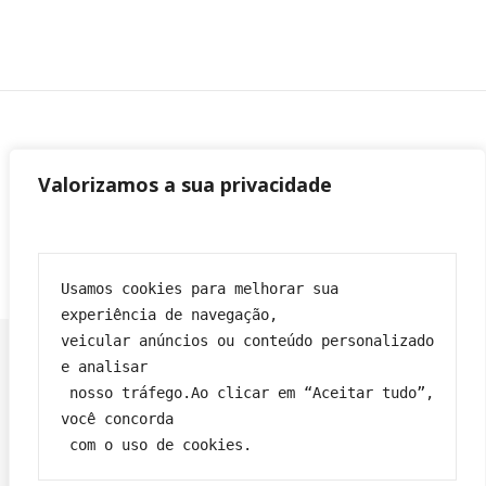
Valorizamos a sua privacidade
Usamos cookies para melhorar sua 
experiência de navegação,
veicular anúncios ou conteúdo personalizado 
e analisar
 nosso tráfego.Ao clicar em “Aceitar tudo”, 
Franciane|
Tema Bard por
WP Royal
.
você concorda
Política de privacidade
Contato
Sobre
Termos e condições
 com o uso de cookies.