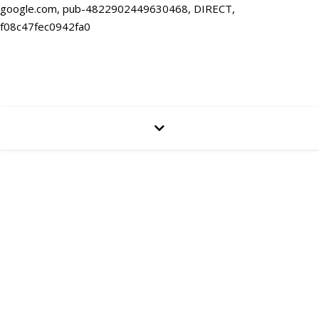
google.com, pub-4822902449630468, DIRECT,
f08c47fec0942fa0