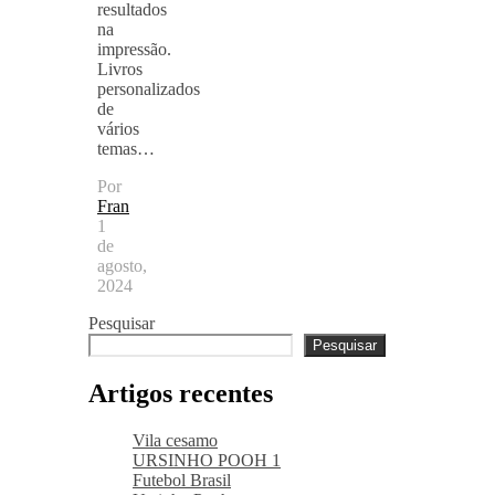
resultados
na
impressão.
Livros
personalizados
de
vários
temas…
Por
Fran
1
de
agosto,
2024
Pesquisar
Pesquisar
Artigos recentes
Vila cesamo
URSINHO POOH 1
Futebol Brasil