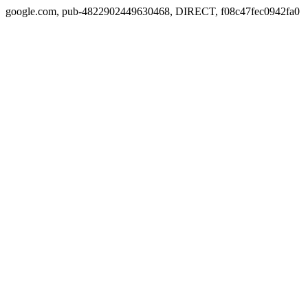
google.com, pub-4822902449630468, DIRECT, f08c47fec0942fa0