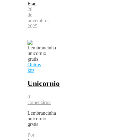
Fran
28
de
novembro,
2025
Outros
kits
Unicornio
0
comentários
Lembrancinha
unicornio
gratis
Por