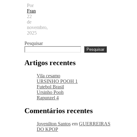
Por
Fran
22
de
novembro,
2025
Pesquisar
Pesquisar
Artigos recentes
Vila cesamo
URSINHO POOH 1
Futebol Brasil
Ursinho Pooh
Rapunzel 4
Comentários recentes
Jovenilton Santos
em
GUERREIRAS
DO KPOP