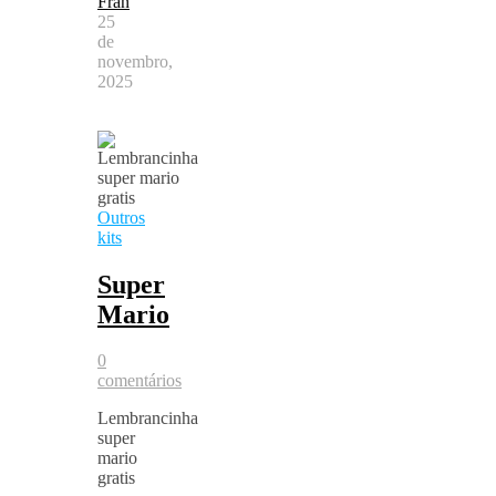
Fran
25
de
novembro,
2025
Outros
kits
Super
Mario
0
comentários
Lembrancinha
super
mario
gratis