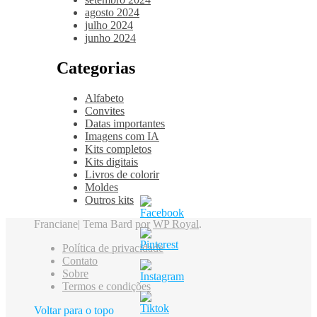
agosto 2024
julho 2024
junho 2024
Categorias
Alfabeto
Convites
Datas importantes
Imagens com IA
Kits completos
Kits digitais
Livros de colorir
Moldes
Outros kits
Franciane|
Tema Bard por
WP Royal
.
Política de privacidade
Contato
Sobre
Termos e condições
Voltar para o topo