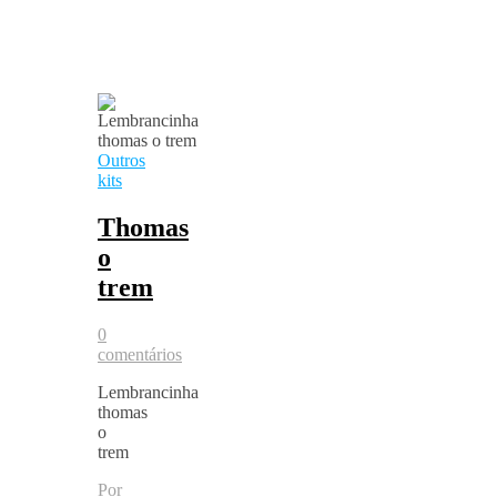
Outros
kits
Thomas
o
trem
0
comentários
Lembrancinha
thomas
o
trem
Por