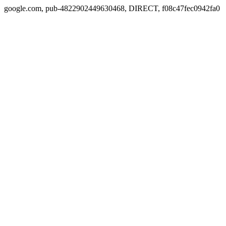
google.com, pub-4822902449630468, DIRECT, f08c47fec0942fa0