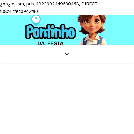
google.com, pub-4822902449630468, DIRECT,
f08c47fec0942fa0