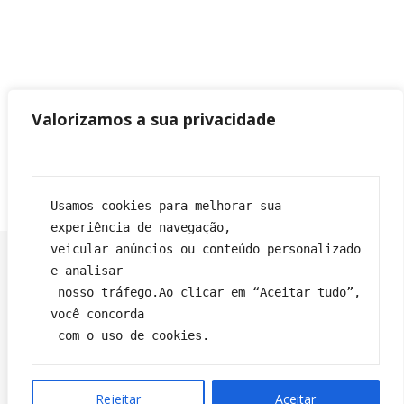
Valorizamos a sua privacidade
Usamos cookies para melhorar sua 
experiência de navegação,
veicular anúncios ou conteúdo personalizado 
e analisar
 nosso tráfego.Ao clicar em “Aceitar tudo”, 
Franciane|
Tema Bard por
WP Royal
.
você concorda
Política de privacidade
Contato
Sobre
Termos e condições
 com o uso de cookies.
VOLTAR PARA O TOPO
Rejeitar
Aceitar